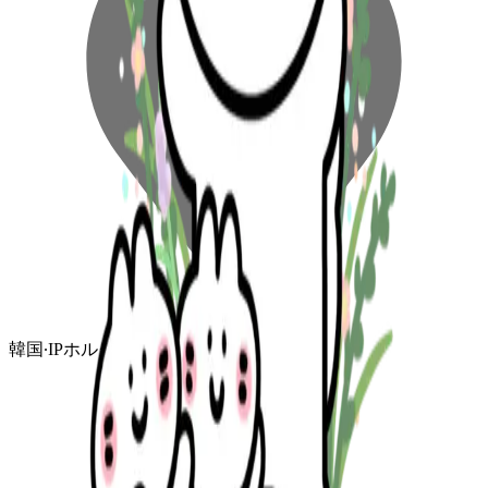
韓国
∙
IPホルダー
∙