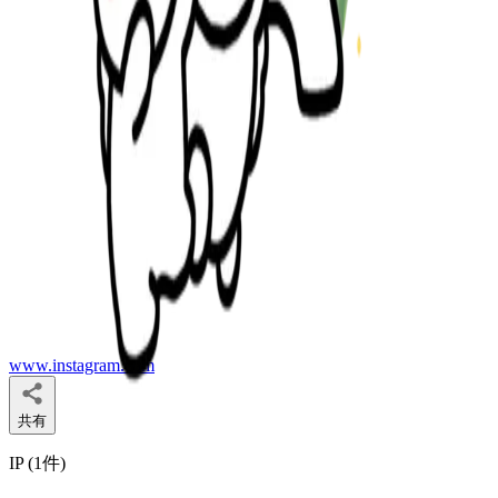
www.instagram.com
共有
IP (
1
件
)