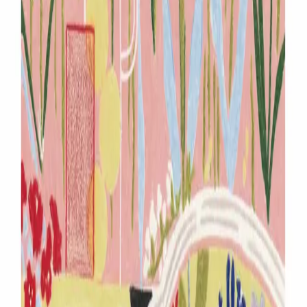
韓国
∙
IPホルダー
∙