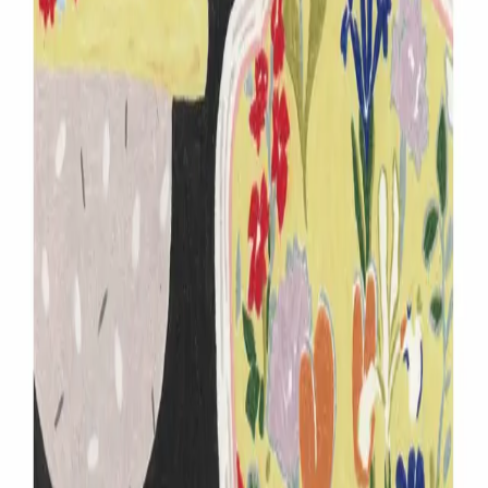
www.instargram.com
共有
IP (
1
件
)