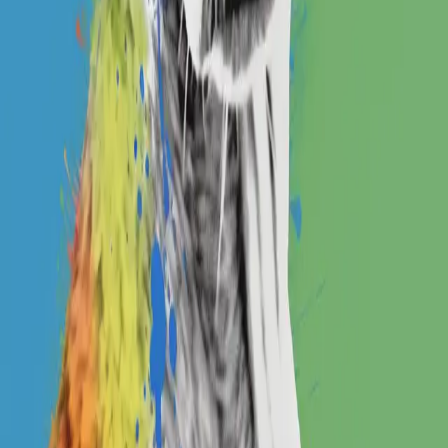
BX Design FAB / 팝퍼피
Open IP details
썬그리독