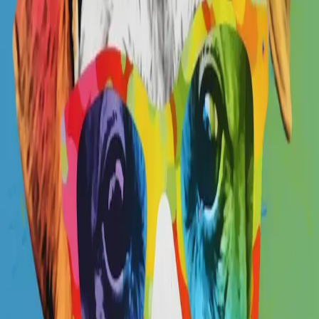
韓国
∙
IPホルダー
∙