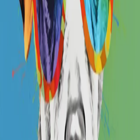
opensea.io
共有
IP (
2
件
)