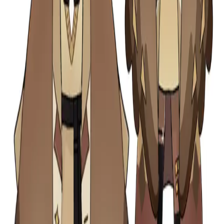
www.instagram.com
共有
IP (
2
件
)