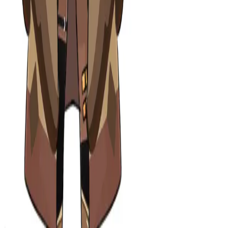
이정은
Open IP details
범백