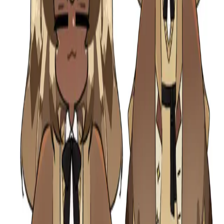
韓国
∙
IPホルダー
∙