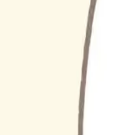
쪼물덕상점