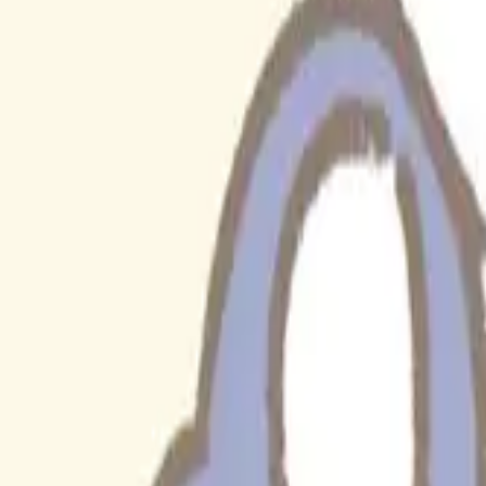
韓国
∙
IPホルダー
∙