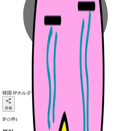
韓国
∙
IPホルダー
共有
IP (
1
件
)