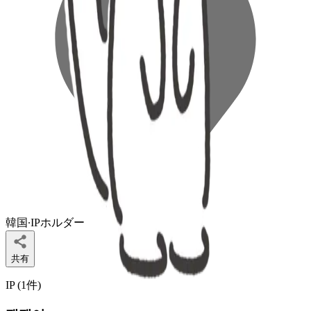
韓国
∙
IPホルダー
共有
IP (
1
件
)