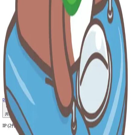
puz_planet
共有
IP (
2
件
)