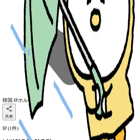
韓国
∙
IPホルダー
共有
IP (
1
件
)