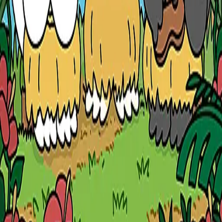
www.instagram.com
공유
IP (
1
개
)