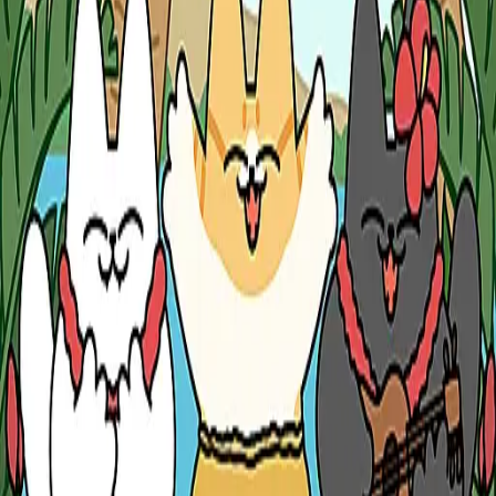
대한민국
∙
IP홀더
∙