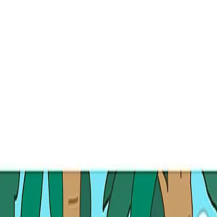
메뉴
탐색
매치업
인사이트
로그인
회원가입
로그인
검색