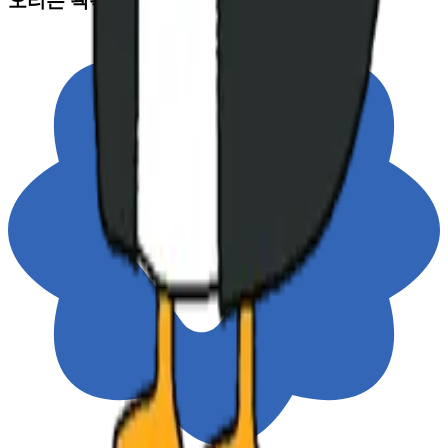
오리는 꽥꽥