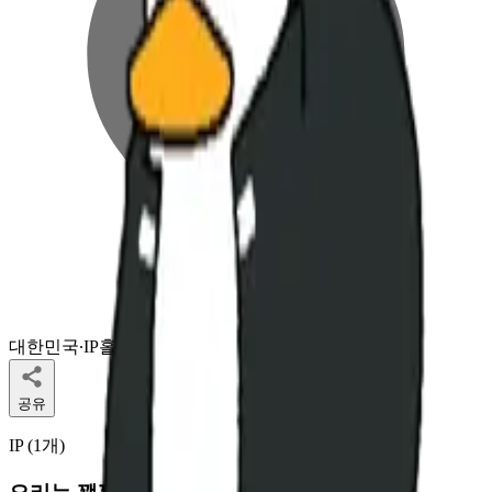
대한민국
∙
IP홀더
공유
IP (
1
개
)