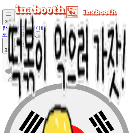
메뉴
탐색
매치업
인사이트
로그인
회원가입
로그인
검색