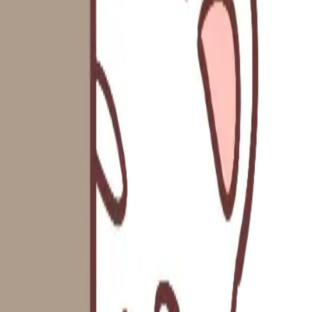
대한민국
∙
IP홀더
∙