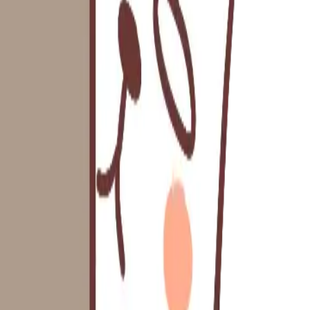
www.instagram.com
공유
IP (
1
개
)