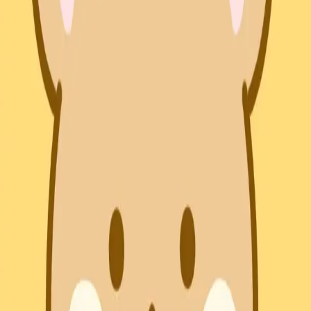
대한민국
∙
IP홀더
∙