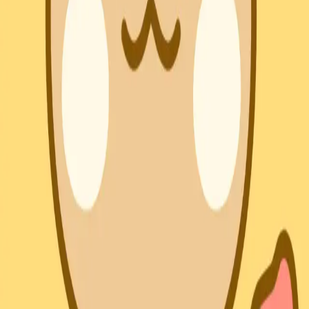
linktr.ee
공유
IP (
1
개
)