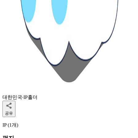
대한민국
∙
IP홀더
공유
IP (
1
개
)