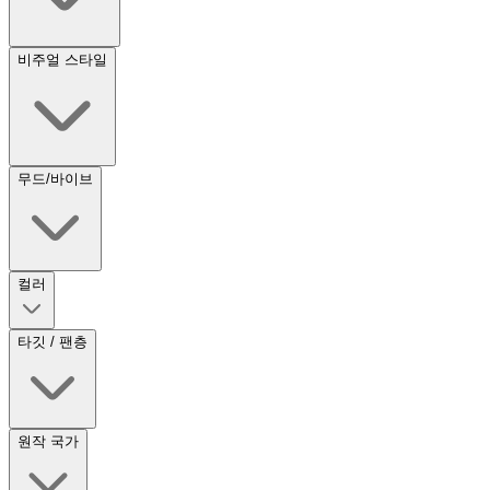
비주얼 스타일
무드/바이브
컬러
타깃 / 팬층
원작 국가