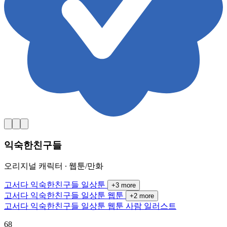
익숙한친구들
오리지널 캐릭터 ∙ 웹툰/만화
고서다
익숙한친구들
일상툰
+
3
more
고서다
익숙한친구들
일상툰
웹툰
+
2
more
고서다
익숙한친구들
일상툰
웹툰
사람
일러스트
68