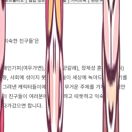
포트폴리오
협업 정보
대표 채널
가이드북
관련 IP
"
'익숙한 친구들'은
대인기피(여우가면), 함묵증(양갈래), 정체성 혼란(토끼씨)
등, 사회에 섞이지 못하는 이들이 세상에 녹아드는 이야기를
그려낸 캐릭터들이에요. 다소 무거운 주제를 가지고 있지만
이 친구들이 여러분에게 포근하고 따뜻하고 익숙하게
다가갔으면 합니다.