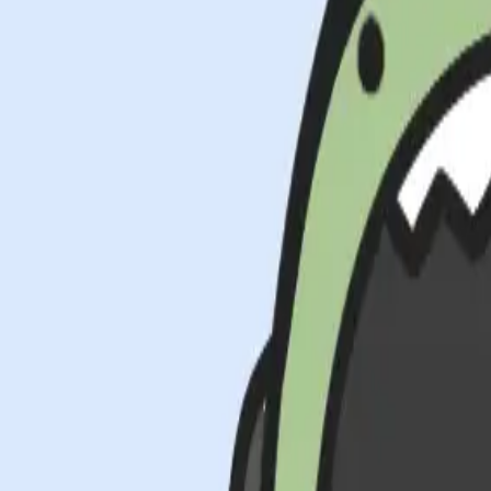
스크랩
-
협업 이력
IP홀더 정보
수현