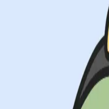
공룡잠옷커플
애니메이션/영상 ∙ 이모티콘 ∙ 웹툰/만화
105
조회수
-