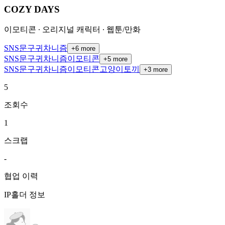
COZY DAYS
이모티콘 ∙ 오리지널 캐릭터 ∙ 웹툰/만화
SNS
문구
귀차니즘
+
6
more
SNS
문구
귀차니즘
이모티콘
+
5
more
SNS
문구
귀차니즘
이모티콘
고양이
토끼
+
3
more
5
조회수
1
스크랩
-
협업 이력
IP홀더 정보