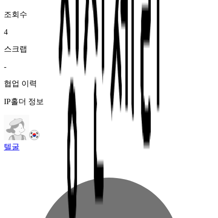
조회수
4
스크랩
-
협업 이력
IP홀더 정보
텔굴