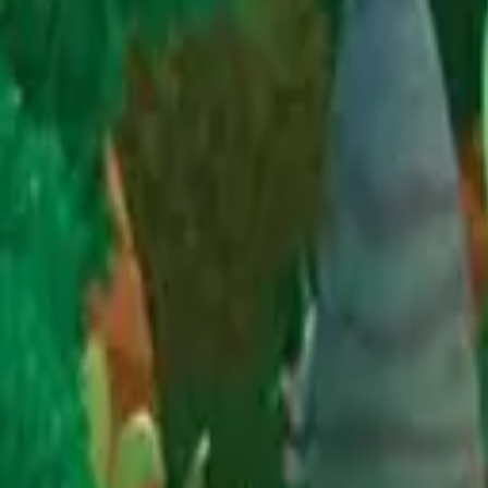
케일럽
애니메이션/영상 ∙ 오리지널 캐릭터
134
조회수
-