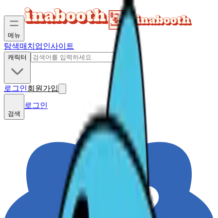
메뉴
탐색
매치업
인사이트
캐릭터
로그인
회원가입
로그인
검색