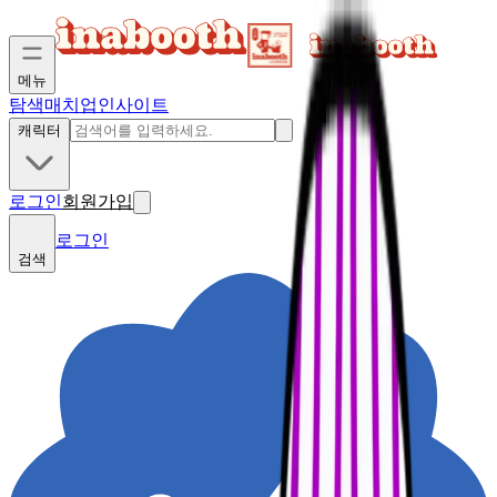
메뉴
탐색
매치업
인사이트
캐릭터
로그인
회원가입
로그인
검색