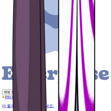
채팅 문의하기
PRO
더 좋은 IP를 먼저 발견하세요.