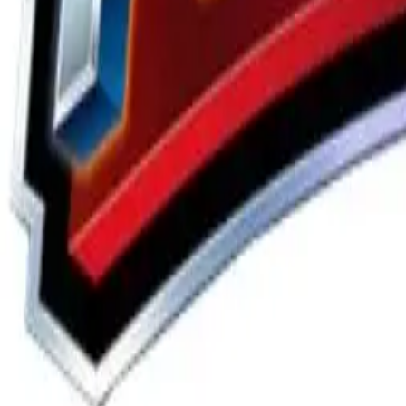
파워레인저
애니메이션/영상 ∙ 오리지널 캐릭터
정의
애니메이션
모험
+
3
more
정의
애니메이션
모험
영웅
+
2
more
정의
애니메이션
모험
영웅
액션
슈퍼히어로
129