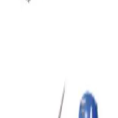
조회수
-
스크랩
-
협업 이력
IP홀더 정보
대원미디어