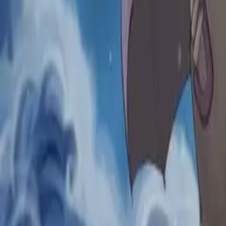
이웃집 토토로 (となりのトトロ)
애니메이션/영상 ∙ 오리지널 캐릭터
지브리
판타지
성장
+
6
more
지브리
판타지
성장
일상
+
5
more
지브리
판타지
성장
일상
애니메이션
가족
+
3
more
361