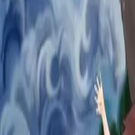
조회수
4
스크랩
-
협업 이력
IP홀더 정보
대원미디어