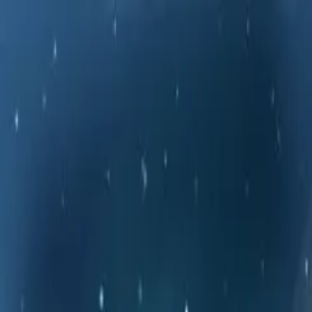
메뉴
탐색
매치업
인사이트
캐릭터
로그인
회원가입
로그인
검색