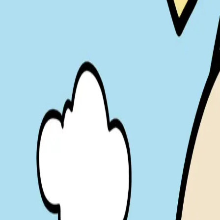
컬루 | CURLEW
애니메이션/영상 ∙ 이모티콘 ∙ 마스코트/브랜드 ∙ 웹툰/만화
인스타툰
출판
귀여운 캐릭터
+
7
more
인스타툰
출판
귀여운 캐릭터
고양이
+
6
more
인스타툰
출판
귀여운 캐릭터
고양이
선인장
도요새
+
4
more
208