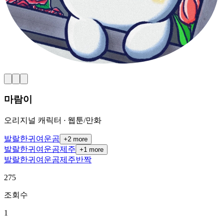
마람이
오리지널 캐릭터 ∙ 웹툰/만화
발랄한
귀여운
곰
+
2
more
발랄한
귀여운
곰
제주
+
1
more
발랄한
귀여운
곰
제주
반짝
275
조회수
1