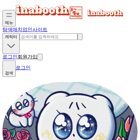
메뉴
탐색
매치업
인사이트
캐릭터
로그인
회원가입
로그인
검색