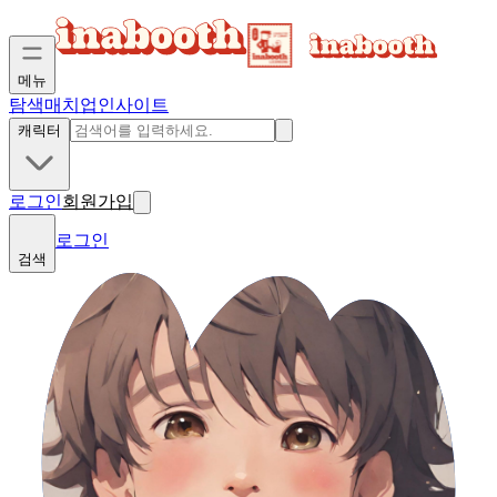
메뉴
탐색
매치업
인사이트
캐릭터
로그인
회원가입
로그인
검색