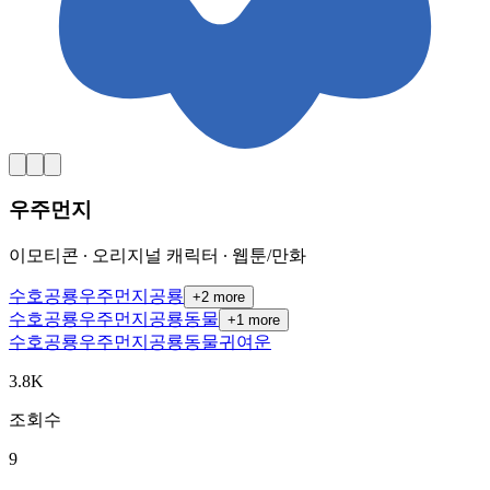
우주먼지
이모티콘 ∙ 오리지널 캐릭터 ∙ 웹툰/만화
수호공룡
우주먼지
공룡
+
2
more
수호공룡
우주먼지
공룡
동물
+
1
more
수호공룡
우주먼지
공룡
동물
귀여운
3.8K
조회수
9