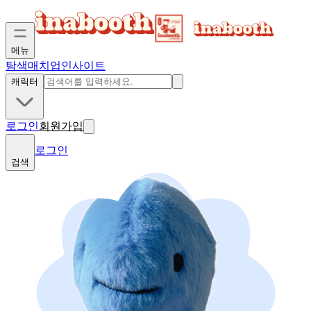
메뉴
탐색
매치업
인사이트
캐릭터
로그인
회원가입
로그인
검색