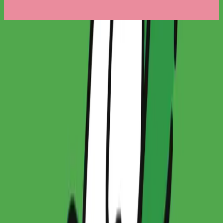
IP홀더 정보
조원희