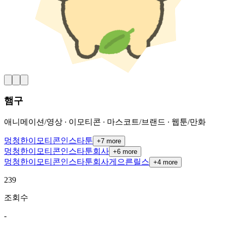
햄구
애니메이션/영상 ∙ 이모티콘 ∙ 마스코트/브랜드 ∙ 웹툰/만화
멍청한
이모티콘
인스타툰
+
7
more
멍청한
이모티콘
인스타툰
회사
+
6
more
멍청한
이모티콘
인스타툰
회사
게으른
릴스
+
4
more
239
조회수
-