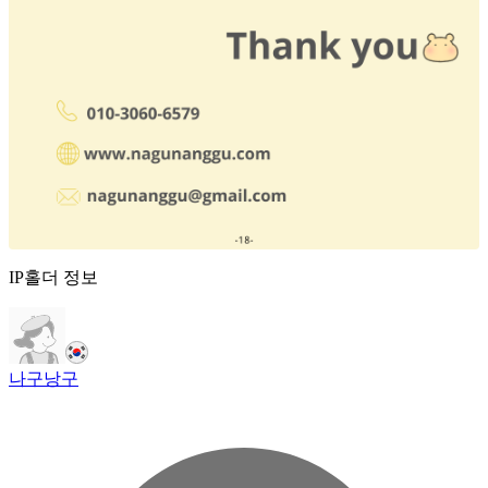
IP홀더 정보
나구낭구