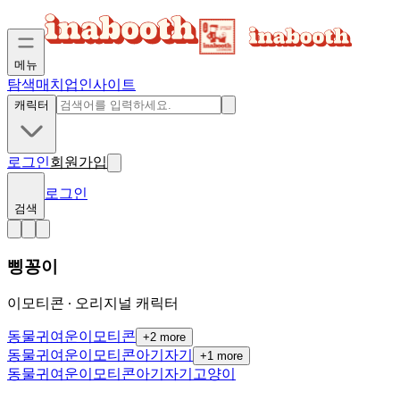
메뉴
탐색
매치업
인사이트
캐릭터
로그인
회원가입
로그인
검색
삥꽁이
이모티콘 ∙ 오리지널 캐릭터
동물
귀여운
이모티콘
+
2
more
동물
귀여운
이모티콘
아기자기
+
1
more
동물
귀여운
이모티콘
아기자기
고양이