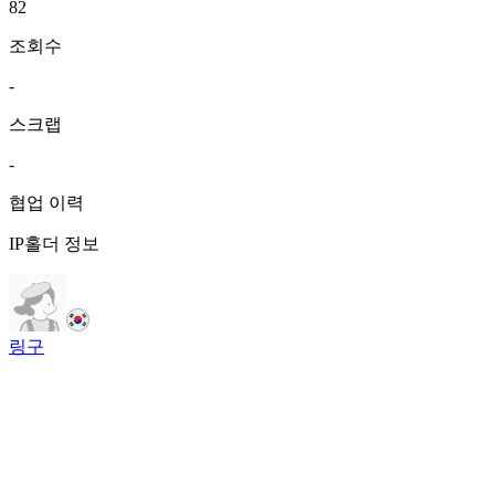
82
조회수
-
스크랩
-
협업 이력
IP홀더 정보
링구