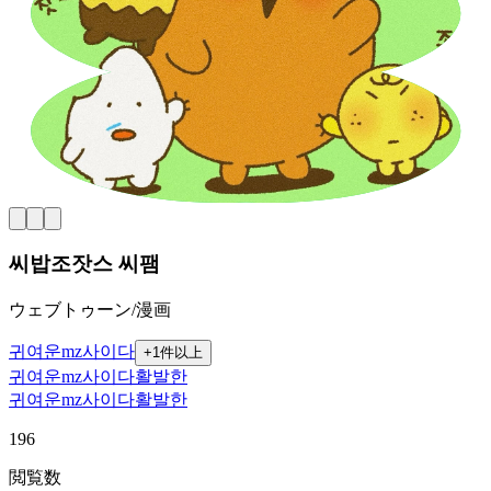
씨밥조잣스 씨팸
ウェブトゥーン/漫画
귀여운
mz
사이다
+
1
件以上
귀여운
mz
사이다
활발한
귀여운
mz
사이다
활발한
196
閲覧数