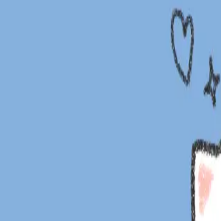
발랄한
인스타툰
귀여운
제이다람
연애툰
문구류
113
閲覧数
-
スクラップ
-
協業履歴
IPホルダー情報
강원중