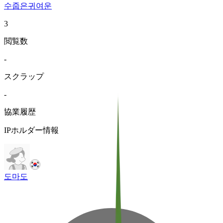
수줍은
귀여운
3
閲覧数
-
スクラップ
-
協業履歴
IPホルダー情報
도마도