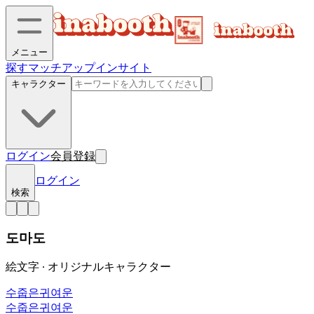
メニュー
探す
マッチアップ
インサイト
キャラクター
ログイン
会員登録
ログイン
検索
도마도
絵文字 ∙ オリジナルキャラクター
수줍은
귀여운
수줍은
귀여운