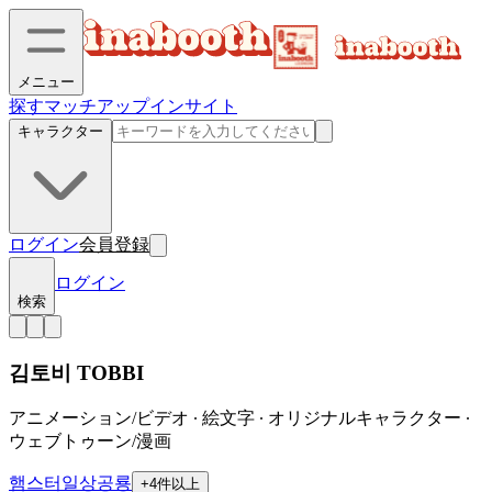
メニュー
探す
マッチアップ
インサイト
キャラクター
ログイン
会員登録
ログイン
検索
김토비 TOBBI
アニメーション/ビデオ ∙ 絵文字 ∙ オリジナルキャラクター ∙
ウェブトゥーン/漫画
햄스터
일상
공룡
+
4
件以上