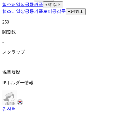
햄스터
일상
공룡
커플
+
3
件以上
햄스터
일상
공룡
커플
토비
공감툰
+
1
件以上
259
閲覧数
-
スクラップ
-
協業履歴
IPホルダー情報
김찬혁