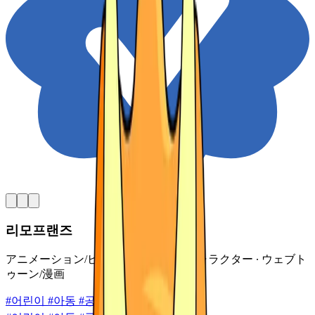
리모프랜즈
アニメーション/ビデオ ∙ オリジナルキャラクター ∙ ウェブト
ゥーン/漫画
#어린이
#아동
#공룡
+
2
件以上