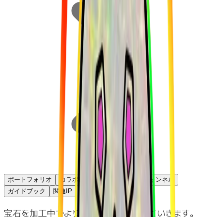
ポートフォリオ
コラボレーション情報
代表チャンネル
ガイドブック
関連IP
宝石を加工中でより多様な姿に発展していきます。