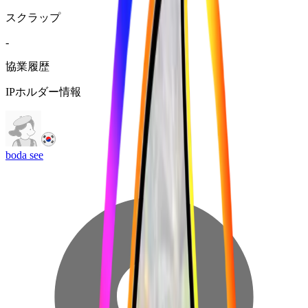
スクラップ
-
協業履歴
IPホルダー情報
boda see