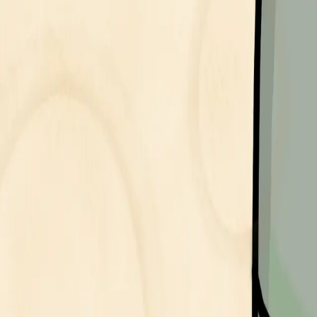
66
閲覧数
-
スクラップ
-
協業履歴
IPホルダー情報
ioana