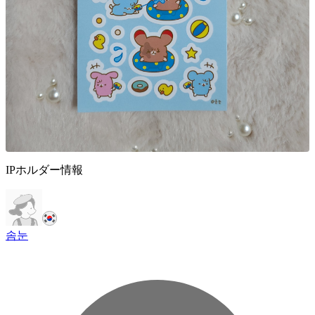
IPホルダー情報
솜눈