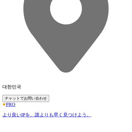
대한민국
チャットでお問い合わせ
PRO
より良いIPを、誰よりも早く見つけよう。