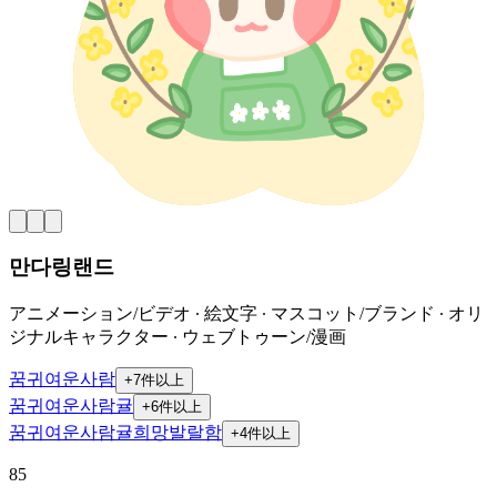
만다링랜드
アニメーション/ビデオ ∙ 絵文字 ∙ マスコット/ブランド ∙ オリ
ジナルキャラクター ∙ ウェブトゥーン/漫画
꿈
귀여운
사람
+
7
件以上
꿈
귀여운
사람
귤
+
6
件以上
꿈
귀여운
사람
귤
희망
발랄함
+
4
件以上
85