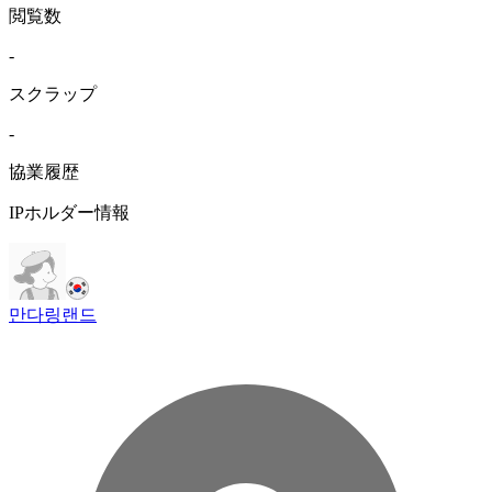
閲覧数
-
スクラップ
-
協業履歴
IPホルダー情報
만다링랜드