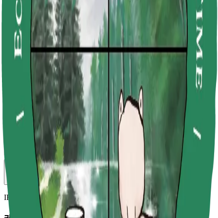
대한민국
∙
IP홀더
공유
IP (
1
개
)