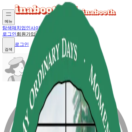
메뉴
탐색
매치업
인사이트
로그인
회원가입
로그인
검색