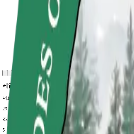
케일과 카일
서브컬쳐
29
조회수
5