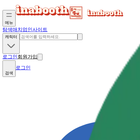
메뉴
탐색
매치업
인사이트
캐릭터
로그인
회원가입
로그인
검색